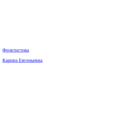
Феоктистова
Карина Евгеньевна