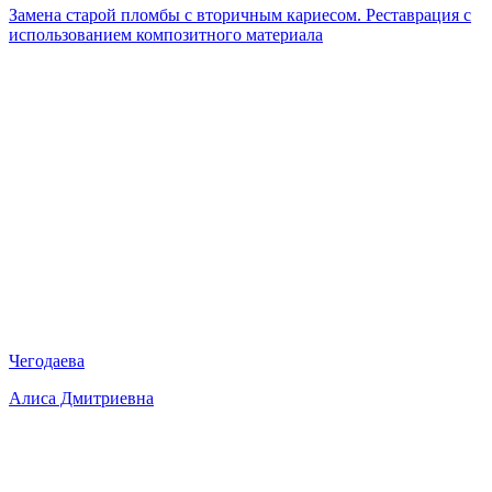
Замена старой пломбы с вторичным кариесом. Реставрация с
использованием композитного материала
Чегодаева
Алиса Дмитриевна