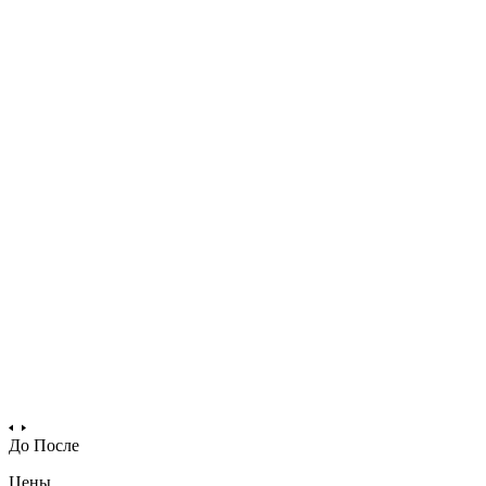
До
После
Цены