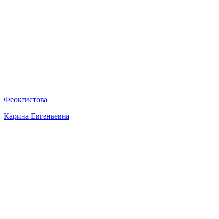
Феоктистова
Карина Евгеньевна