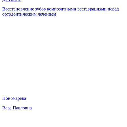
Восстановление зубов композитными реставрациями перед
ортодонтическим лечением
Пономарева
Вера Павловна