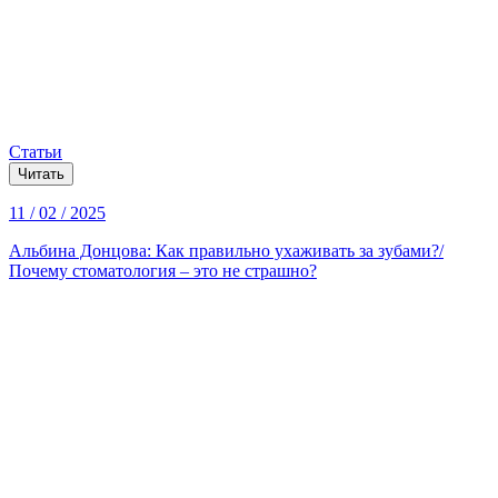
Статьи
Читать
11 / 02 / 2025
Альбина Донцова: Как правильно ухаживать за зубами?/
Почему стоматология – это не страшно?