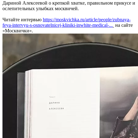
Дариной Алексеевой о крепкой хватке, правильном прикусе и
ослепительных улыбках москвичей.
Читайте интервью
https://moskvichka.ru/article/people/zubnaya-
feya-intervyu-s-osnovatelnicej-kliniki-inwhite-medical-...
на сайте
«Москвички».