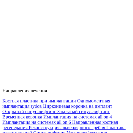
Направления лечения
Костная пластика при имплантации
Одномоментная
имплантация зубов
Циркониевая коронка на имплант
Открытый синус-лифтинг
Закрытый синус-лифтинг
Временная коронка
Имплантация на системах all on 4
Имплантация на системах all on 6
Направленная костная
регенерация
Реконструкция альвеолярного гребня
Пластика
мягких тканей
Синус-лифтинг
Установка/удаление