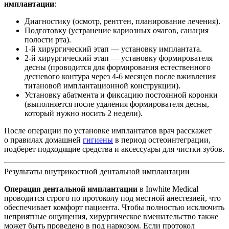
имплантации
:
Диагностику (осмотр, рентген, планирование лечения).
Подготовку (устранение кариозных очагов, санация
полости рта).
1-й хирургический этап — установку имплантата.
2-й хирургический этап — установку формирователя
десны (проводится для формирования естественного
десневого контура через 4-6 месяцев после вживления
титановой имплантационной конструкции).
Установку абатмента и фиксацию постоянной коронки
(выполняется после удаления формирователя десны,
который нужно носить 2 недели).
После операции по установке имплантатов врач расскажет
о правилах домашней
гигиены
в период остеоинтеграции,
подберет подходящие средства и аксессуары для чистки зубов.
Результаты внутрикостной дентальной имплантации
Операция дентальной имплантации
в Inwhite Medical
проводится строго по протоколу под местной анестезией, что
обеспечивает комфорт пациента. Чтобы полностью исключить
неприятные ощущения, хирургическое вмешательство также
может быть проведено в под наркозом. Если протокол