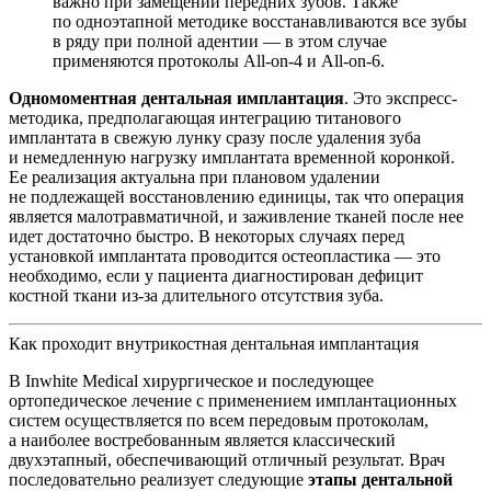
важно при замещении передних зубов. Также
по одноэтапной методике восстанавливаются все зубы
в ряду при полной адентии — в этом случае
применяются протоколы All-on-4 и All-on-6.
Одномоментная дентальная имплантация
. Это экспресс-
методика, предполагающая интеграцию титанового
имплантата в свежую лунку сразу после удаления зуба
и немедленную нагрузку имплантата временной коронкой.
Ее реализация актуальна при плановом удалении
не подлежащей восстановлению единицы, так что операция
является малотравматичной, и заживление тканей после нее
идет достаточно быстро. В некоторых случаях перед
установкой имплантата проводится остеопластика — это
необходимо, если у пациента диагностирован дефицит
костной ткани из-за длительного отсутствия зуба.
Как проходит внутрикостная дентальная имплантация
В Inwhite Medical хирургическое и последующее
ортопедическое лечение с применением имплантационных
систем осуществляется по всем передовым протоколам,
а наиболее востребованным является классический
двухэтапный, обеспечивающий отличный результат. Врач
последовательно реализует следующие
этапы дентальной