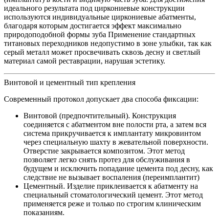
идеального результата под циркониевые конструкции
используются индивидуальные циркониевые абатменты,
благодаря которым достигается эффект максимально
природоподобной формы зуба Применение стандартных
титановых переходников недопустимо в зоне улыбки, так как
серый металл может просвечивать сквозь десну и светлый
материал самой реставрации, нарушая эстетику.
Винтовой и цементный тип крепления
Современный протокол допускает два способа фиксации:
Винтовой (предпочтительный). Конструкция
соединяется с абатментом вне полости рта, а затем вся
система прикручивается к имплантату микровинтом
через специальную шахту в жевательной поверхности.
Отверстие закрывается композитом. Этот метод
позволяет легко снять протез для обслуживания в
будущем и исключить попадание цемента под десну, как
следствие не вызывает воспаления (переимплантит)
Цементный. Изделие приклеивается к абатменту на
специальный стоматологический цемент. Этот метод
применяется реже и только по строгим клиническим
показаниям.