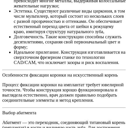
превосходит многие металлы, выдерживая колоссальные
жевательные нагрузки;
Эстетика. Существуют различные виды циркония, в том
числе мультилеер, который состоит из нескольких слоев
с разной прозрачностью и оттенками. Он обеспечивает
естественный переход цвета от шейки к режущему
краю, имитируя структуру натурального зуба,
Долговечность. Такие конструкции способны служить
десятилетиями, сохраняя свой первоначальный цвет и
форму;
Идеальное прилегание. Конструкция изготавливается на
сверхточном фрезерном станке по технологии
CAD/CAM, что исключает зазоры и риск воспаления.
Особенности фиксации коронки на искусственный корень
Процесс фиксации коронки на имплантат требует ювелирной
точности. Чтобы конструкция хорошо функционировала и
выглядела естественно, врач должен правильно подобрать
соединительные элементы и метод крепления.
Выбор абатмента
Абатмент — это переходник, соединяющий титановый корень
(имплантат) в кости и видимую часть зуба. Для достижения