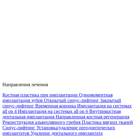
Направления лечения
Костная пластика при имплантации
Одномоментная
имплантация зубов
Открытый синус-лифтинг
Закрытый
синус-лифтинг
Временная коронка
Имплантация на системах
all on 4
Имплантация на системах all on 6
Внутрикостная
дентальная имплантация
Направленная костная регенерация
Реконструкция альвеолярного гребня
Пластика мягких тканей
Синус-лифтинг
Установка/удаление ортодонтических
имплантатов
Удаление дентального имплантата