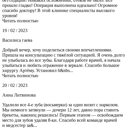
без седации! Никаких осложнений, отеков не было! Все
прошло гладко! Операция выполнена идеально! Огромное
спасибо доктору! В этой клинике специалисты высокого
уровня!
Читать полностью
19 / 02 / 2023
Василиса гаева
Добрый вечер, хочу поделиться своими впечатлениями.
Пришла на консультацию с тяжёлой ситуацией. Я очень долго
не улыбалась во все зубы. Благодаря работе врачей, я начала
улыбаться и любить отражение в зеркале. Спасибо большое
хирургу Артёму. Установил 6&nbs...
Читать полностью
20 / 02 / 2023
Анна Литвинова
Удалили все 4-е зуба (восьмерки) за один визит с наркозом.
Мы немного затянули — дочери 12 лет, давно пора ставить
брекеты, наконец решились! Первым этапом — освобождаем
место для зубов удаляя 8-ки. Спасибо всей команде врачей
и медсестер за&...