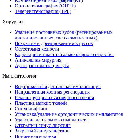
Компьютерная томография (КТ)
Ортопантомография (ОПТГ)
Телерентгенография (ТРГ)
Хирургия
Удаление постоянных зубов (ретенированных,
дистопированных, сверхкомплектных)
Вскрытие и дренирование абсцессов
Остеотомия челюсти
Коррекция и пластика альвеолярного отростка
Апикальная хирургия
Аутотрансплантация зуба
Имплантология
Внутрикостная дентальная имплантация
Направленная костная регенерация
Реконструкция альвеолярного гребня
Пластика мягких тканей
Синус-лифтинг
Установка/удаление ортодонтических имплантатов
Удаление дентального имплантата
Открытый синус-лифтинг
Закрытый синус-лифтинг
Временная коронка