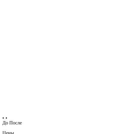
До
После
Цены