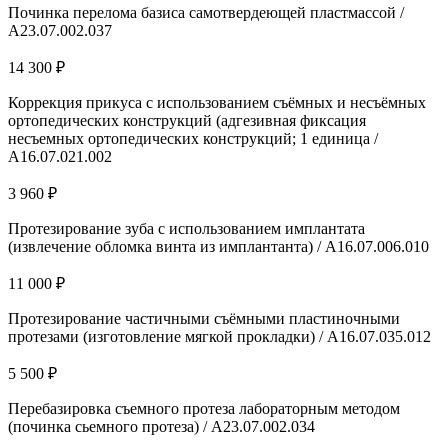
Починка перелома базиса самотвердеющей пластмассой /
А23.07.002.037
14 300 ₽
Коррекция прикуса с использованием съёмных и несъёмных
ортопедических конструкций (адгезивная фиксация
несъемных ортопедических конструкций; 1 единица /
А16.07.021.002
3 960 ₽
Протезирование зуба с использованием имплантата
(извлечение обломка винта из имплантанта) / A16.07.006.010
11 000 ₽
Протезирование частичными съёмными пластиночными
протезами (изготовление мягкой прокладки) / А16.07.035.012
5 500 ₽
Перебазировка съемного протеза лабораторным методом
(починка сьемного протеза) / А23.07.002.034