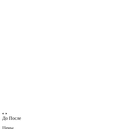
До
После
Цены