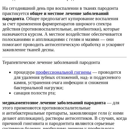
На сегодняшний день при воспалении в тканях пародонта
практикуется
общее и местное лечение заболеваний
пародонта
. Общее предполагает купирование воспаления
за счет применения фармпрепаратов широкого спектра
действия (противовоспалительные, антибиотики), которые
назначаются курсом. А местное воздействие обеспечивается
полосканиями и аппликациями с гелям и мазями — они
помогают проводить антисептическую обработку и ускоряют
заживление тканей десны.
Терапевтическое лечение заболеваний пародонта
процедура
профессиональной гигиены
— проводится
для удаления зубных отложений, над- и поддесневого
камня, устранения очага инфекции и снижения
бактериальной нагрузки;
санация полости рта;
медикаментозное лечение заболеваний пародонта
— для
этого применяются противовоспалительные
и антибактериальные препараты, заживляющие гели (с ними
делают аппликации), растворы антисептиков. В случаях, когда
причиной гингивита и пародонтита являются серьезные
системные болезни, необходимо лечение у профильного