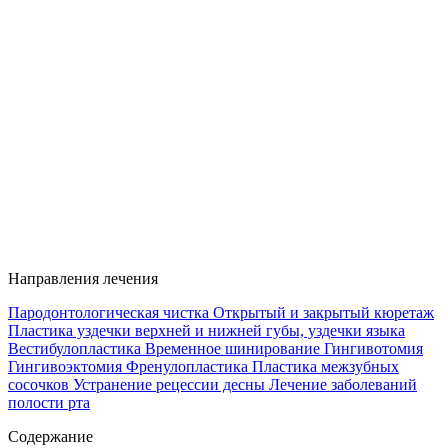
Направления лечения
Пародонтологическая чистка
Открытый и закрытый кюретаж
Пластика уздечки верхней и нижней губы, уздечки языка
Вестибулопластика
Временное шинирование
Гингивотомия
Гингивоэктомия
Френулопластика
Пластика межзубных
сосочков
Устранение рецессии десны
Лечение заболеваний
полости рта
Содержание